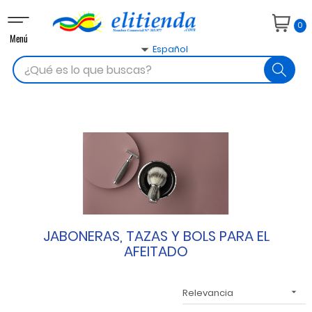
Navegación
0
de
Menú
palanca

Español
search
JABONERAS, TAZAS Y BOLS PARA EL
AFEITADO
Relevancia
