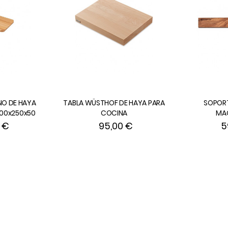
NO DE HAYA
TABLA WÜSTHOF DE HAYA PARA
SOPOR
00x250x50
COCINA
MA
0 €
95,00 €
5