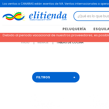
Las ventas a CANARIAS están exentas de IVA. Ventas internacionales a operad
PELUQUERÍA
ESQUIL
Debido al periodo vacacional de nuestros proveedores, es posibl
Inicio
MENAJE
TABLAS DE COCINA
FILTROS
+