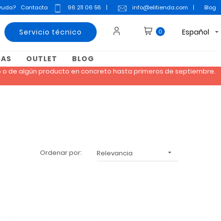
yuda?
Contacta
96 211 06 56
|
info@elitienda.com
|
Blog
Servicio técnico
Español
0
CAS
OUTLET
BLOG
do o de algún producto en concreto hasta primeros de septiembre.
Ordenar por:
Relevancia
