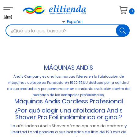
Navegación
0
de
Menú
palanca

Español
search
MÁQUINAS ANDIS
Andis Company es una las marcas líderes en la fabricación de
máquinas cortapelos. Fundada
en 1922 EE.UU destaca por la calidad
de sus productos y por permanecer en constante evolución dentro del
mercado de los cortapelos profesionales.
Máquinas Andis Cordless Profesional
¿Por qué elegir una afeitadora Andis
Shaver Pro Foil inalámbrica original?
La
afeitadora Andis Shaver ofrece apurado de barbero
y
libertad total gracias a sus baterías de litio de 120 min de