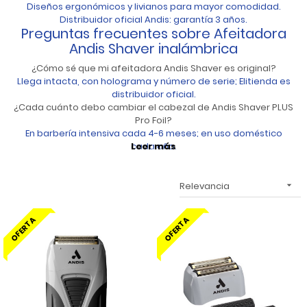
Diseños ergonómicos y livianos para mayor comodidad.
Distribuidor oficial Andis: garantía 3 años.
Preguntas frecuentes sobre Afeitadora
Andis Shaver inalámbrica
¿Cómo sé que mi afeitadora Andis Shaver es original?
Llega intacta, con holograma y número de serie; Elitienda es
distribuidor oficial.
¿Cada cuánto debo cambiar el cabezal de Andis Shaver PLUS
Pro Foil?
En barbería intensiva cada 4-6 meses; en uso doméstico
cada año.
Leer más
Relevancia

OFERTA
OFERTA