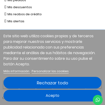
Mis pedidos
Mis descuentos
Mis recibos de crédito
Mis alertas
Este sitio web utiliza cookies propias y de terceros
para mejorar nuestros servicios y mostrarle
publicidad relacionada con sus preferencias
mediante el análisis de sus hábitos de navegación.
Para dar su consentimiento sobre su uso pulse el
botón Acepto.
Facebook
Twitter
Instagram
LinkedIn
Más información
Personalizar las cookies
Rechazar todo
Acepto
Copyright © 2026 Elitienda.com | Todos los derechos reservados.