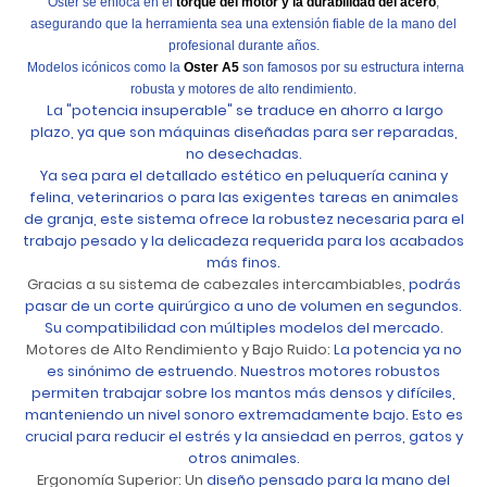
Oster se enfoca en el
torque del motor y la durabilidad del acero
,
asegurando que la herramienta sea una extensión fiable de la mano del
profesional durante años.
M
odelos icónicos como la
Oster A5
son famosos por su estructura interna
robusta y motores de alto rendimiento.
La "potencia insuperable" se traduce en ahorro a largo
plazo, ya que son máquinas diseñadas para ser reparadas,
no desechadas.
Ya sea para el detallado estético en peluquería canina y
felina, veterinarios o para las exigentes tareas en animales
de granja, este sistema ofrece la robustez necesaria para el
trabajo pesado y la delicadeza requerida para los acabados
más finos.
Gracias a su sistema de cabezales intercambiables,
podrás
pasar de un corte quirúrgico a uno de volumen en segundos.
Su compatibilidad con múltiples modelos del mercado.
Motores de Alto Rendimiento y Bajo Ruido:
La potencia ya no
es sinónimo de estruendo. Nuestros motores robustos
permiten trabajar sobre los mantos más densos y difíciles,
manteniendo un nivel sonoro extremadamente bajo. Esto es
crucial para reducir el estrés y la ansiedad en perros, gatos y
otros animales.
Ergonomía Superior: Un
diseño pensado para la mano del