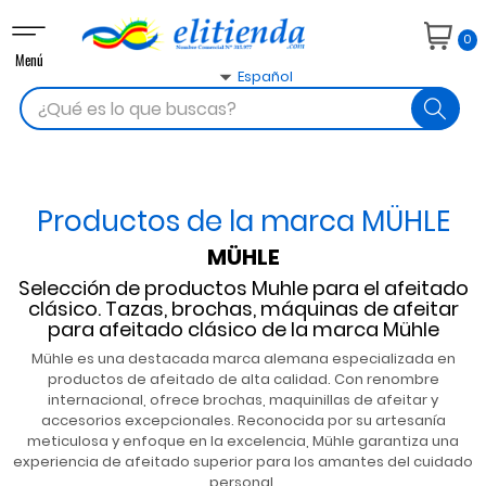
Navegación
0
de
Menú
palanca

Español
search
Productos de la marca MÜHLE
MÜHLE
Selección de productos Muhle para el afeitado
clásico. Tazas, brochas, máquinas de afeitar
para afeitado clásico de la marca Mühle
Mühle es una destacada marca alemana especializada en
productos de afeitado de alta calidad. Con renombre
internacional, ofrece brochas, maquinillas de afeitar y
accesorios excepcionales. Reconocida por su artesanía
meticulosa y enfoque en la excelencia, Mühle garantiza una
experiencia de afeitado superior para los amantes del cuidado
personal.