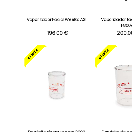
Vaporizador Facial Weelko A31
Vaporizador fa
F800
196,00 €
209,0
OFERTA
OFERTA