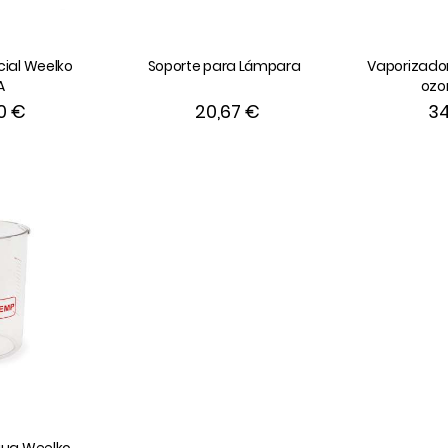
cial Weelko
Soporte para Lámpara
Vaporizador 
A
ozo
0 €
20,67 €
34