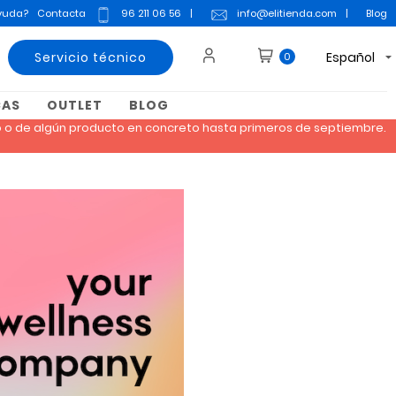
yuda?
Contacta
96 211 06 56
|
info@elitienda.com
|
Blog
Servicio técnico
Español
0
CAS
OUTLET
BLOG
do o de algún producto en concreto hasta primeros de septiembre.