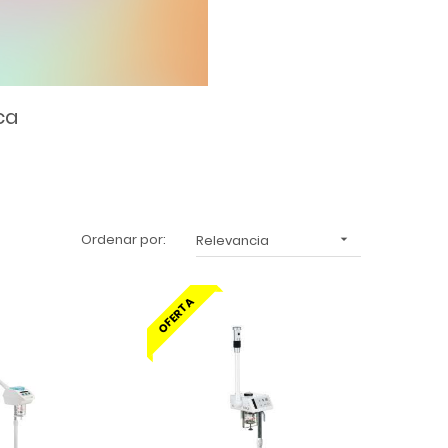
ca
Ordenar por:
Relevancia

OFERTA