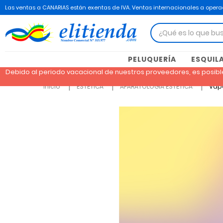
Las ventas a CANARIAS están exentas de IVA. Ventas internacionales a operad
PELUQUERÍA
ESQUIL
Debido al periodo vacacional de nuestros proveedores, es posibl
Inicio
ESTÉTICA
APARATOLOGÍA ESTÉTICA
Vapo