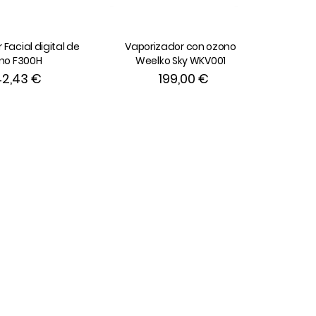
Facial digital de
Vaporizador con ozono
no F300H
Weelko Sky WKV001
2,43 €
199,00 €