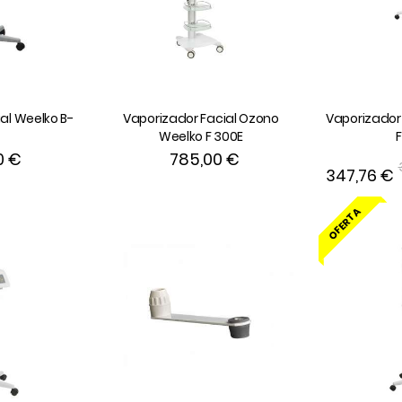
al Weelko B-
Vaporizador Facial Ozono
Vaporizador
Weelko F 300E
0 €
785,00 €
347,76 €
OFERTA