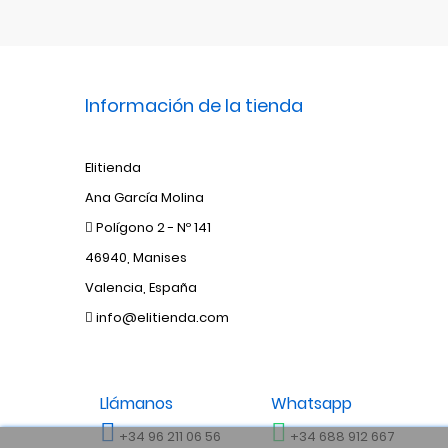
Información de la tienda
Elitienda
Ana García Molina
Polígono 2 - Nº 141
46940, Manises
Valencia, España
info@elitienda.com
Llámanos
Whatsapp
+34 96 211 06 56
+34 688 912 667