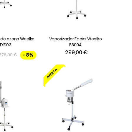
 de ozono Weelko
Vaporizador Facial Weelko
FD2103
F300A
299,00 €
-8%
378,00 €
OFERTA