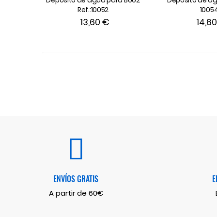
Depósito de agua para B002
Depósito de a
Ref.:10052
1005
13,60 €
14,6
ENVÍOS GRATIS
E
A partir de 60€