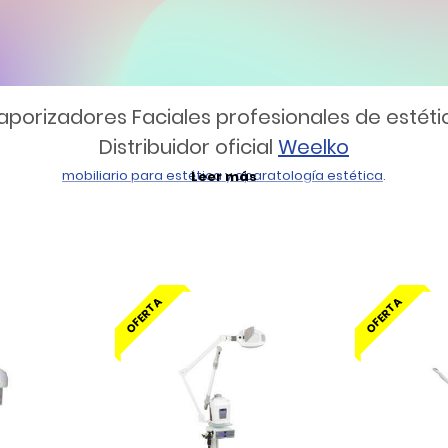
aporizadores Faciales profesionales de estéti
Distribuidor oficial
Weelko
mobiliario para estética
y
aparatología estética
.
Leer más
OFERTA
OFERTA