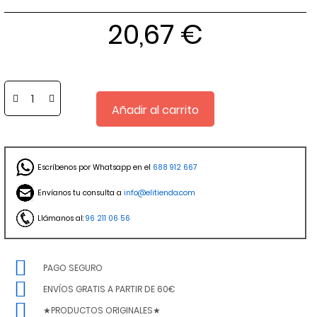
20,67 €
Añadir al carrito
Escríbenos por Whatsapp en el
688 912 667
Envíanos tu consulta a
info@elitienda.com
Llámanos al:
96 211 06 56
PAGO SEGURO
ENVÍOS GRATIS A PARTIR DE 60€
★PRODUCTOS ORIGINALES★