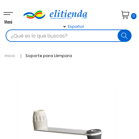
Navegación
0
de
Menú
palanca

Español
search
Inicio
Soporte para Lámpara