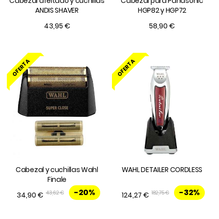
Cabezal afeitado y cuchillas
Cabezal para Panasonic
ANDIS SHAVER
HGP82 y HGP72
43,95 €
58,90 €
OFERTA
OFERTA
Cabezal y cuchillas Wahl
WAHL DETAILER CORDLESS
Finale
-20%
-32%
43,62 €
182,75 €
34,90 €
124,27 €