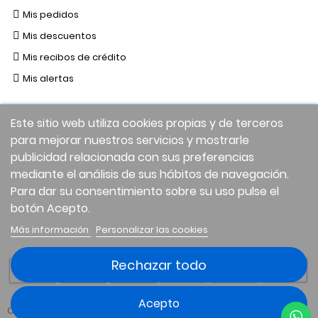
Mis pedidos
Mis descuentos
Mis recibos de crédito
Mis alertas
Este sitio web utiliza cookies propias y de terceros
para mejorar nuestros servicios y mostrarle
publicidad relacionada con sus preferencias
mediante el análisis de sus hábitos de navegación.
Para dar su consentimiento sobre su uso pulse el
botón Acepto.
Facebook
Twitter
Instagram
LinkedIn
Más información
Personalizar las cookies
Rechazar todo
Acepto
Copyright © 2026 Elitienda.com | Todos los derechos reservados.