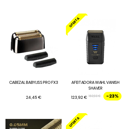
OFERTA
CABEZAL BABYLISS PRO FX3
AFEITADORA WAHL VANISH
SHAVER
-23%
160,93 €
24,45 €
123,92 €
OFERTA