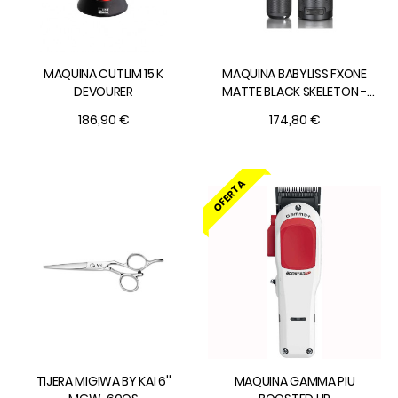
MAQUINA CUTLIM 15 K
MAQUINA BABYLISS FXONE
DEVOURER
MATTE BLACK SKELETON -
FX799MBE
186,90 €
174,80 €
OFERTA
TIJERA MIGIWA BY KAI 6''
MAQUINA GAMMA PIU