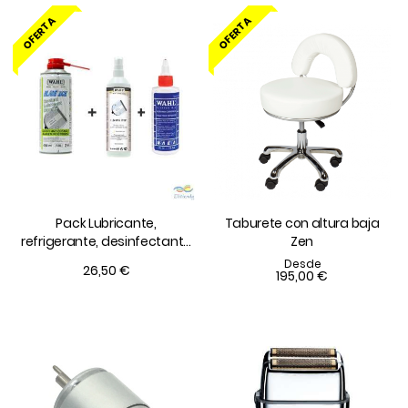
OFERTA
OFERTA
Pack Lubricante,
Taburete con altura baja
refrigerante, desinfectante
Zen
y bactericida Wahl
Desde
26,50 €
195,00 €