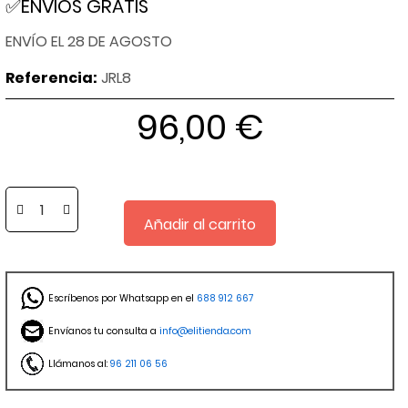
✅ENVIOS GRATIS
ENVÍO EL 28 DE AGOSTO
Referencia:
JRL8
96,00 €
Añadir al carrito
Escríbenos por Whatsapp en el
688 912 667
Envíanos tu consulta a
info@elitienda.com
Llámanos al:
96 211 06 56