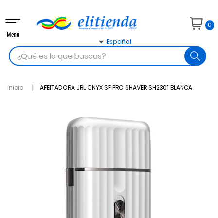
Navegación
0
de
Menú
palanca

Español
search
Inicio
AFEITADORA JRL ONYX SF PRO SHAVER SH2301 BLANCA