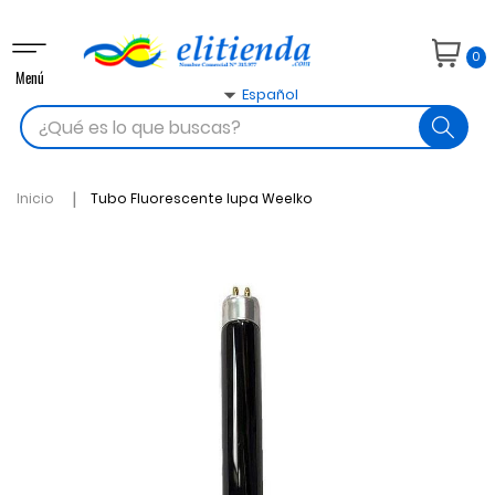
Navegación
0
de
Menú
palanca

Español
search
Inicio
Tubo Fluorescente lupa Weelko