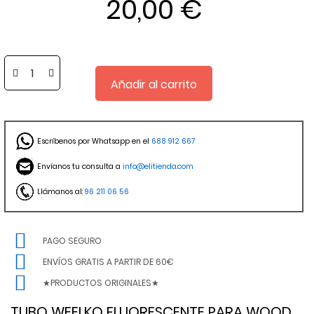
20,00 €
Añadir al carrito
Escríbenos por Whatsapp en el
688 912 667
Envíanos tu consulta a
info@elitienda.com
Llámanos al:
96 211 06 56
PAGO SEGURO
ENVÍOS GRATIS A PARTIR DE 60€
★PRODUCTOS ORIGINALES★
TUBO WEELKO FLUORESCENTE PARA WOOD