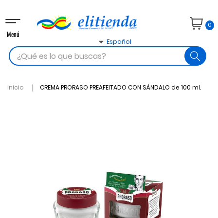
Navegación
0
de
Menú
palanca

Español
search
Inicio
CREMA PRORASO PREAFEITADO CON SÁNDALO de 100 ml.