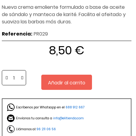
Nueva crema emoliente formulado a base de aceite
de sándalo y manteca de karité. Facilita el afeitado y
suaviza las barbas más duras.
Referencia:
PR029
8,50 €
Añadir al carrito
Escríbenos por Whatsapp en el
688 912 667
Envíanos tu consulta a
info@elitienda.com
Llámanos al:
96 211 06 56