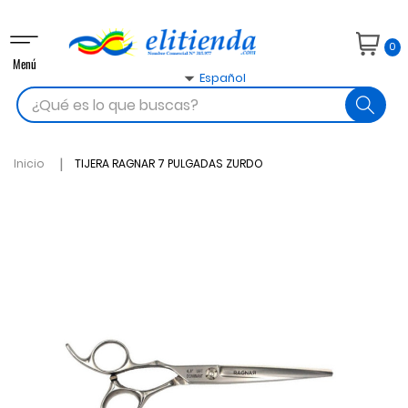
Navegación
0
de
Menú
palanca

Español
search
Inicio
TIJERA RAGNAR 7 PULGADAS ZURDO