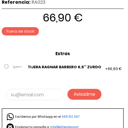
Referencia:
RA023
66,90 €
Fuera de stock
Extras
TIJERA RAGNAR BARBERO 6,5'' ZURDO
+66,80 €
Avisadme
Escríbenos por Whatsapp en el
688 912 667
Envíanos tu consulta a
info@elitienda.com