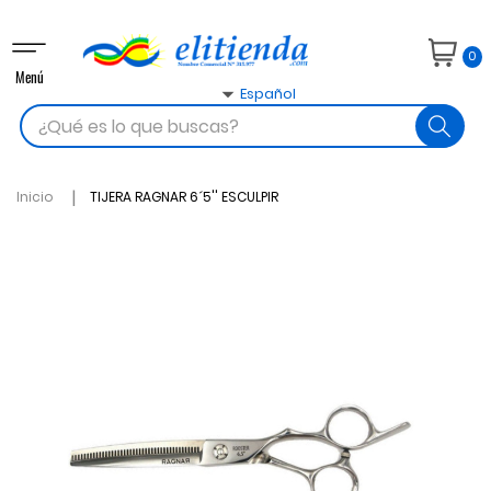
Navegación
0
de
Menú
palanca

Español
search
Inicio
TIJERA RAGNAR 6´5'' ESCULPIR