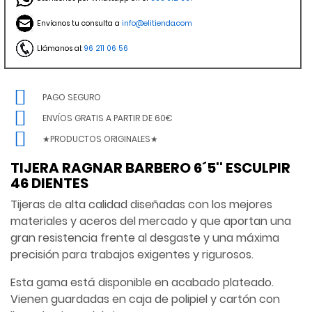
Envíanos tu consulta a
info@elitienda.com
Llámanos al:
96 211 06 56
PAGO SEGURO
ENVÍOS GRATIS A PARTIR DE 60€
★PRODUCTOS ORIGINALES★
TIJERA RAGNAR BARBERO 6´5'' ESCULPIR
46 DIENTES
Tijeras de alta calidad diseñadas con los mejores
materiales y aceros del mercado y que aportan una
gran resistencia frente al desgaste y una máxima
precisión para trabajos exigentes y rigurosos.
Esta gama está disponible en acabado plateado.
Vienen guardadas en caja de polipiel y cartón con