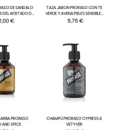
RASO DE SANDALO
TAZA JABON PRORASO CON TE
S DEL AFEITADO DE
VERDE Y AVENA PIELES SENSIBLES
100 ml.
USO CON BROCHA de 150 ml.
2,00 €
5,75 €
ARBA PRORASO
CHAMPÚ PRORASO CYPRESS &
AND SPICE
VETYVER