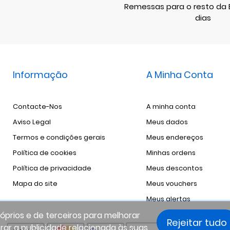
Remessas para o resto da E
dias
Informação
A Minha Conta
Contacte-Nos
A minha conta
Aviso Legal
Meus dados
Termos e condições gerais
Meus endereços
Política de cookies
Minhas ordens
Política de privacidade
Meus descontos
Mapa do site
Meus vouchers
Meus alertas
róprios e de terceiros para melhorar
Rejeitar tudo
rar a publicidade relacionada às suas