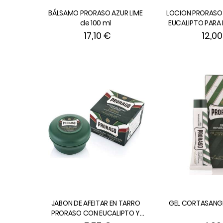
BÁLSAMO PRORASO AZUR LIME
LOCION PRORASO 
de 100 ml
EUCALIPTO PARA 
AFEITADO DE
17,10 €
12,0
JABON DE AFEITAR EN TARRO
GEL CORTASANG
PRORASO CON EUCALIPTO Y