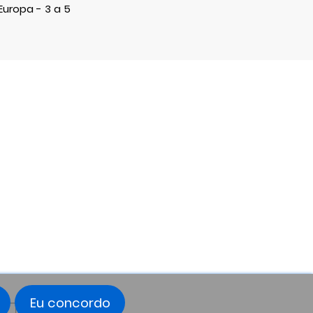
uropa - 3 a 5
Facebook
Twitter
Instagram
LinkedIn
Eu concordo