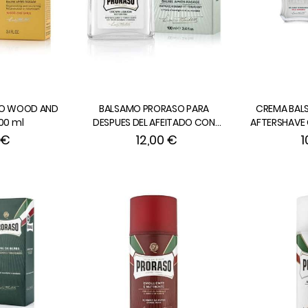
SO WOOD AND
BALSAMO PRORASO PARA
CREMA BAL
100 ml
DESPUES DEL AFEITADO CON
AFTERSHAVE 
EUCALIPTO Y MENTOL de 100 ml.
-
 €
12,00 €
1
Sin Alcohol.