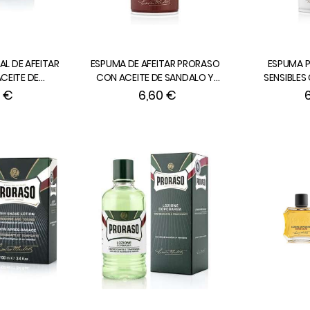
L DE AFEITAR
ESPUMA DE AFEITAR PRORASO
ESPUMA P
CEITE DE
CON ACEITE DE SANDALO Y
SENSIBLES
ENTOL PARA
MANTECA DE KARITE PARA
AVENA
0 €
6,60 €
500 ml.
BARBAS DURAS de 300 ml.