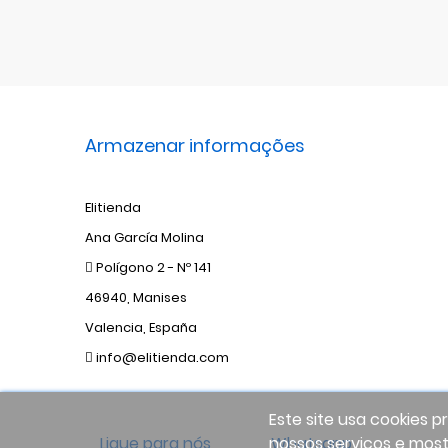
Armazenar informações
Elitienda
Ana García Molina
Polígono 2 - Nº 141
46940, Manises
Valencia, España
info@elitienda.com
Este site usa cookies p
nossos serviços e most
Ligue para nós
Whatsapp