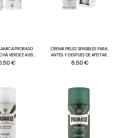
SAMICA PRORASO
CREMA PIELES SENSIBLES PARA
CHÁ VERDE E AVEIA
ANTES Y DESPUES DE AFEITAR
 100 ml
CON TE VERDE Y AVENA de 100
0,50 €
8,50 €
ml.