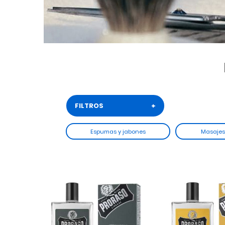
FILTROS
+
‹
Espumas y jabones
Masajes 