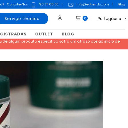
da?
Contate-Nos
96 211 06 56
|
info@elitienda.com
|
Blog
Serviço técnico
Portuguese
0
EGISTRADAS
OUTLET
BLOG
 de algum produto específico sofra um atraso até ao início de