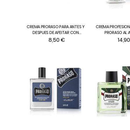
CREMA PRORASO PARA ANTES Y
CREMA PROFESIONA
DESPUES DE AFEITAR CON
PRORASO AL A
SÁNDALO de 100 ml.
EUCALIPTO Y M
8,50 €
14,9
BROCHA de 