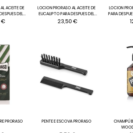
AL ACEITE DE
LOCION PRORASO AL ACEITE DE
LOCION PRO
DESPUES DEL
EUCALIPTO PARA DESPUES DEL
PARA DESPUE
 100 ml.
AFEITADO DE 400 ml.
0 €
23,50 €
1
RE PRORASO
PENTE E ESCOVA PRORASO
CHAMPÚ B
WOOD 