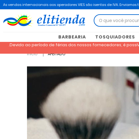
As vendas internacionais aos operadores VIES são isentas de IVA. Enviamos 
BARBEARIA
TOSQUIADORES
.Devido ao período de férias dos nossos fornecedores, é poss
Inicio
AFEITADO