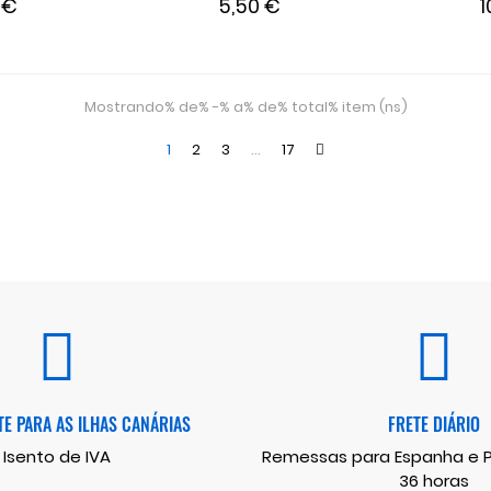
 €
5,50 €
1
Mostrando% de% -% a% de% total% item (ns)
1
2
3
…
17
E PARA AS ILHAS CANÁRIAS
FRETE DIÁRIO
Isento de IVA
Remessas para Espanha e Po
36 horas