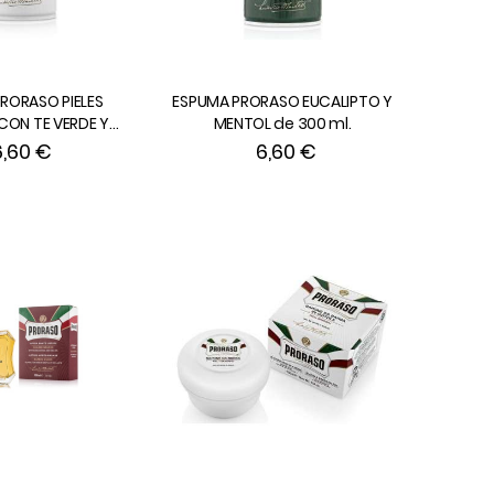
RORASO PIELES
ESPUMA PRORASO EUCALIPTO Y
 CON TE VERDE Y
MENTOL de 300 ml.
 DE 300 ml.
6,60 €
6,60 €