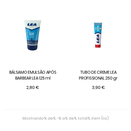
BÁLSAMO EMULSÃO APÓS
TUBO DE CREME LEA
BARBEAR LEA 125 ml
PROFISSIONAL 250 gr
2,80 €
3,90 €
Mostrando% de% -% a% de% total% item (ns)