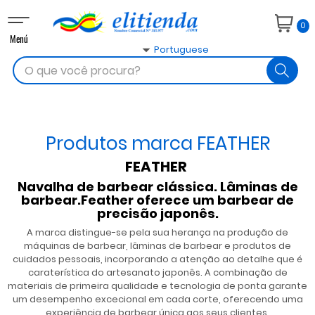
Toggle
0
navigation
Menú

Portuguese
search
Produtos marca FEATHER
FEATHER
Navalha de barbear clássica. Lâminas de
barbear.Feather oferece um barbear de
precisão japonês.
A marca distingue-se pela sua herança na produção de
máquinas de barbear, lâminas de barbear e produtos de
cuidados pessoais, incorporando a atenção ao detalhe que é
caraterística do artesanato japonês. A combinação de
materiais de primeira qualidade e tecnologia de ponta garante
um desempenho excecional em cada corte, oferecendo uma
experiência de barbear única aos seus clientes.