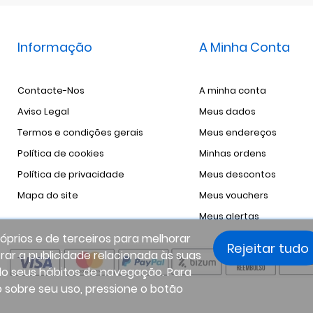
Informação
A Minha Conta
Contacte-Nos
A minha conta
Aviso Legal
Meus dados
Termos e condições gerais
Meus endereços
Política de cookies
Minhas ordens
Política de privacidade
Meus descontos
Mapa do site
Meus vouchers
Meus alertas
róprios e de terceiros para melhorar
Rejeitar tudo
rar a publicidade relacionada às suas
do seus hábitos de navegação. Para
 sobre seu uso, pressione o botão