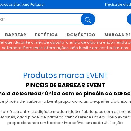
todos os dias para Portugal
Precisa de aju
search
BARBEAR
ESTÉTICA
DOMÉSTICO
MARCAS R
ível que, durante o mês de agosto, o envio de alguma encomenda ou
setembro. Para mais informações, não hesite em contactar-nos.
Produtos marca EVENT
PINCÉIS DE BARBEAR EVENT
ncia de barbear única com os pincéis de barbe
e pincéis de barbear, a Event proporciona uma experiência única n
ão perfeita entre tradição e modernidade, fabricados com os mel
alhes, cada pincel de barbear Event oferece um equilíbrio excec
proporcionando um barbear impecável em cada utilização.