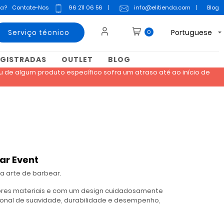
da?
Contate-Nos
96 211 06 56
|
info@elitienda.com
|
Blog
Serviço técnico
Portuguese
0
EGISTRADAS
OUTLET
BLOG
 de algum produto específico sofra um atraso até ao início de
ar Event
a arte de barbear.
hores materiais e com um design cuidadosamente
ional de suavidade, durabilidade e desempenho,