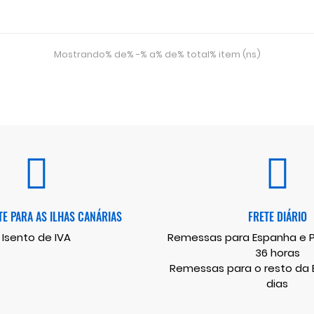
Mostrando% de% -% a% de% total% item (ns)
E PARA AS ILHAS CANÁRIAS
FRETE DIÁRIO
Isento de IVA
Remessas para Espanha e Po
36 horas
Remessas para o resto da E
dias