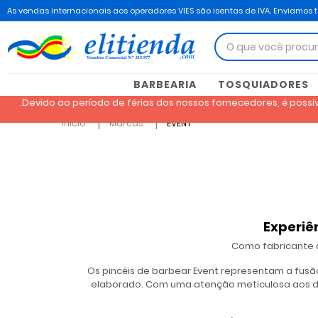
As vendas internacionais aos operadores VIES são isentas de IVA. Enviamos 
BARBEARIA
TOSQUIADORES
.Devido ao período de férias dos nossos fornecedores, é poss
Inicio
Marcas
EVENT
Experiê
Como fabricante d
Os pincéis de barbear Event representam a fus
elaborado. Com uma atenção meticulosa aos det