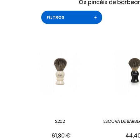
Os pincéis de barbear
FILTROS
+
2202
ESCOVA DE BARBEA
61,30 €
44,4