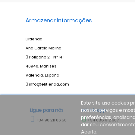
Armazenar informações
Elitienda
Ana García Molina
Polígono 2 - Nº 141
46940, Manises
Valencia, España
info@elitienda.com
Este site usa cookies p
Ligue para nós
nossos serviços e most
Whatsapp
preferências, analisan
+34 96 211 06 56
+34 688 912 667
dar seu consentimento
Aceito.