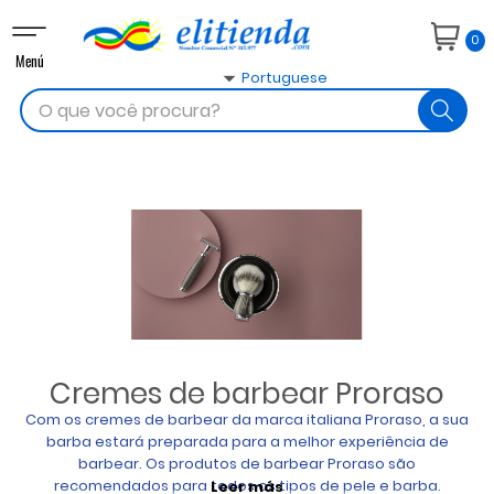
Toggle
0
navigation
Menú

Portuguese
search
Cremes de barbear Proraso
Com os cremes de barbear da marca italiana
Proraso
, a sua
barba estará preparada para a melhor experiência de
barbear. Os produtos de barbear Proraso são
recomendados para todos os tipos de pele e barba.
Leer más