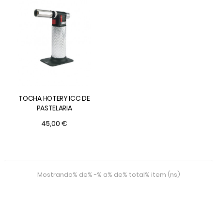
TOCHA HOTERY ICC DE
PASTELARIA
45,00 €
Mostrando% de% -% a% de% total% item (ns)