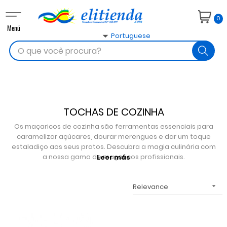
Toggle
0
navigation
Menú

Portuguese
search
TOCHAS DE COZINHA
Os maçaricos de cozinha são ferramentas essenciais para
caramelizar açúcares, dourar merengues e dar um toque
estaladiço aos seus pratos. Descubra a magia culinária com
a nossa gama de maçaricos profissionais.
Leer más
Relevance
