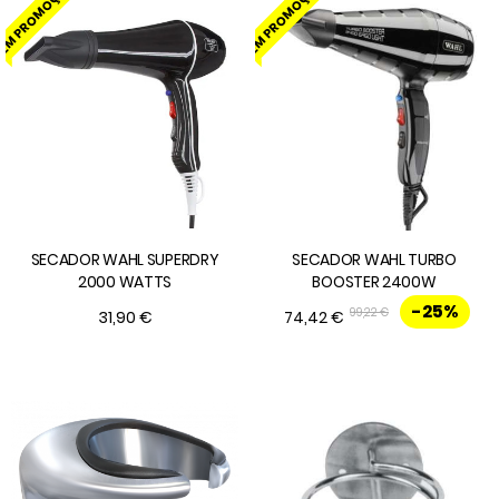
EM PROMOÇÃO!
EM PROMOÇÃO!
SECADOR WAHL SUPERDRY
SECADOR WAHL TURBO
2000 WATTS
BOOSTER 2400W
-25%
99,22 €
31,90 €
74,42 €