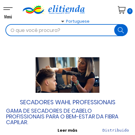
Toggle
0
navigation
Menú

Portuguese
search
SECADORES WAHL PROFESSIONAIS
GAMA DE SECADORES DE CABELO
PROFISSIONAIS PARA O BEM-ESTAR DA FIBRA
CAPILAR.
Leer más
D
istribuidor 