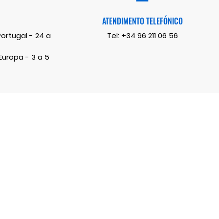
ATENDIMENTO TELEFÓNICO
rtugal - 24 a
Tel:
+34 96 211 06 56
uropa - 3 a 5
Facebook
Twitter
Instagram
LinkedIn