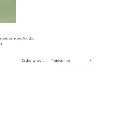
r suave e profundo.
m.
Ordenar por:
Relevance
