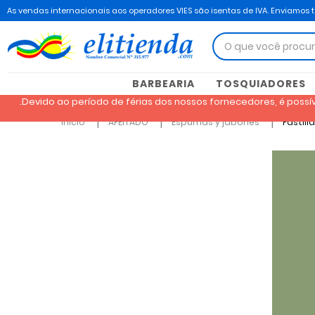
As vendas internacionais aos operadores VIES são isentas de IVA. Enviamos 
BARBEARIA
TOSQUIADORES
.Devido ao período de férias dos nossos fornecedores, é poss
Inicio
AFEITADO
Espumas y jabones
Pastill