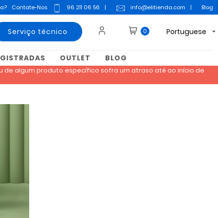
da?
Contate-Nos
96 211 06 56
|
info@elitienda.com
|
Blog
Serviço técnico
Portuguese
0
EGISTRADAS
OUTLET
BLOG
 de algum produto específico sofra um atraso até ao início de