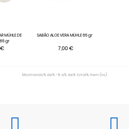
AR MÜHLE DE
SABÃO ALOE VERA MÜHLE 65 gr
65 gr
 €
7,00 €
Mostrando% de% -% a% de% total% item (ns)