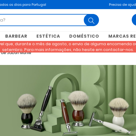
todos os dias para Portugal
Precisa de aju
search
BARBEAR
ESTÉTICA
DOMÉSTICO
MARCAS R
ível que, durante o mês de agosto, o envio de alguma encomenda ou
setembro. Para mais informações, não hesite em contactar-nos.
a de Jabón Mühle