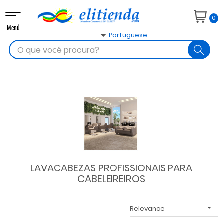
Toggle
0
navigation
Menú

Portuguese
search
LAVACABEZAS PROFISSIONAIS PARA
CABELEIREIROS
Relevance
