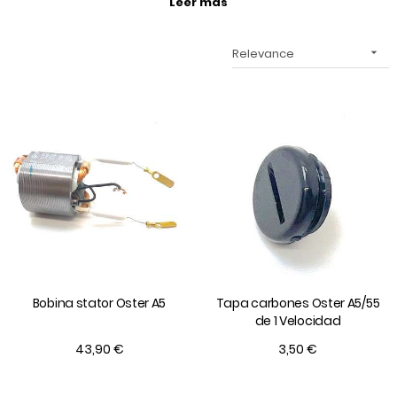
Leer más
Relevance

Bobina stator Oster A5
Tapa carbones Oster A5/55
de 1 Velocidad
43,90 €
3,50 €