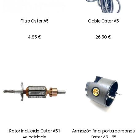
Filtro Oster A5
Cable Oster A5
4,85 €
26,50 €
Rotor Inducido Oster A5 1
Armazón final porta carbones
velocidade
Oster A5 - 55