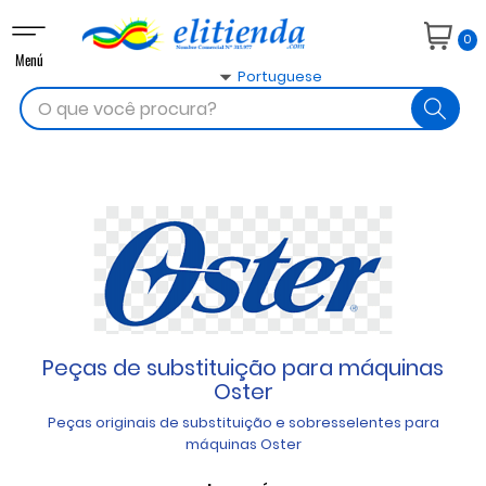
Toggle
0
navigation
Menú

Portuguese
search
Peças de substituição para máquinas
Oster
Peças originais de substituição e sobresselentes para
máquinas Oster