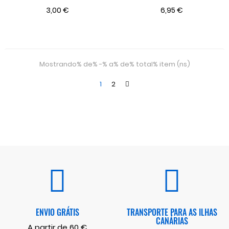
3,00 €
6,95 €
Mostrando% de% -% a% de% total% item (ns)
1
2
ENVIO GRÁTIS
TRANSPORTE PARA AS ILHAS
CANÁRIAS
A partir de 60 €