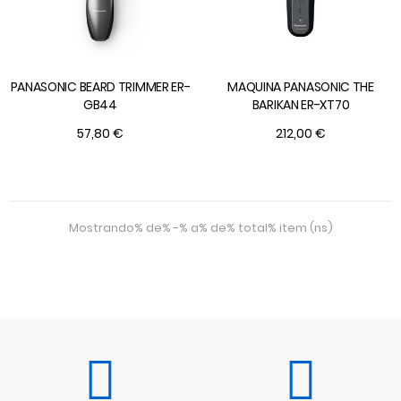
PANASONIC BEARD TRIMMER ER-
MAQUINA PANASONIC THE
GB44
BARIKAN ER-XT70
57,80 €
212,00 €
Mostrando% de% -% a% de% total% item (ns)