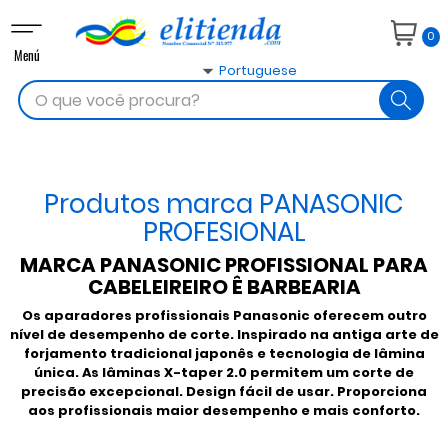
Toggle
0
navigation
Menú

Portuguese
search
Produtos marca PANASONIC
PROFESIONAL
MARCA PANASONIC PROFISSIONAL PARA
CABELEIREIRO Ê BARBEARIA
Os aparadores profissionais Panasonic oferecem outro
nível de desempenho de corte. Inspirado na antiga arte de
forjamento tradicional japonês e tecnologia de lâmina
única.
As lâminas X-taper 2.0 permitem um corte de
precisão excepcional. D
esign fácil de usar. Proporciona
aos profissionais maior desempenho e mais conforto.