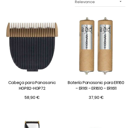
Relevance

Cabeça para Panasonic
Batería Panasonic para ER160
HGP82-HGP72
– ER161 – ER1610 – ER1611
58,90 €
37,90 €