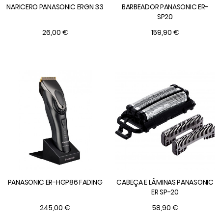
NARICERO PANASONIC ERGN 33
BARBEADOR PANASONIC ER-
SP20
26,00 €
159,90 €
PANASONIC ER-HGP86 FADING
CABEÇA E LÂMINAS PANASONIC
ER SP-20
245,00 €
58,90 €