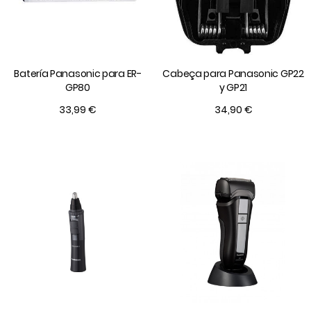
Batería Panasonic para ER-
Cabeça para Panasonic GP22
GP80
y GP21
33,99 €
34,90 €