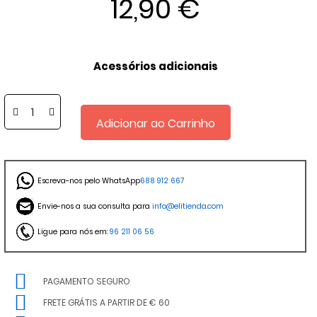
12,90 €
Acessórios adicionais
Adicionar ao Carrinho
Escreva-nos pelo WhatsApp
688 912 667
Envie-nos a sua consulta para
info@elitienda.com
Ligue para nós em:
96 211 06 56
PAGAMENTO SEGURO
FRETE GRÁTIS A PARTIR DE € 60