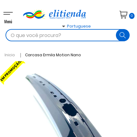
Toggle
0
navigation
Menú

Portuguese
search
Inicio
Carcasa Ermila Motion Nano
EM PROMOÇÃO!